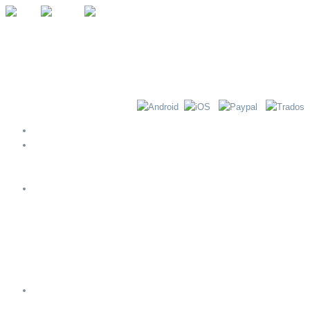
Αρχική
Περί ΝΟΗΜΑ-τος
Βήματα Διενέργειας Μετάφρασης
Λίστα Ελέγχου Εξερχομένων Μεταφράσεων
Υπηρεσίες
Μετάφραση
Διερμηνεία
Εγχωριοποίηση ιστοσελίδων και λογισμικού
Υποτιτλισμός & Μεταγλώττιση
Ορολογία
Επιχειρηματικές λύσεις
Πόροι
Πολυγλωσσία και μετάφραση