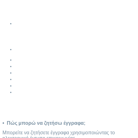
Διαχείριση Ορολογίας
Χρήσιμοι Σύνδεσμοι
Κοινοτική Νομοθεσία για τις Γλώσσες
Συνεργασίες
Θέσεις Εργασίας
Εξωτερικοί συνεργάτες
B2B Συνεργασίες
Επικοινωνία
Πρoσφατα νeα
Βιογραφικο Σημειωμα
οροι χρησης
Προστασια προσωπικων δεδομενων
Ασφαλεια Συναλλαγων
Δηλωση Εμπιστευτικοτητας
Συχνές Ερωτήσεις
•
Πώς μπορώ να ζητήσω έγγραφα;
Μπορείτε να ζητήσετε έγγραφα χρησιμοποιώντας το